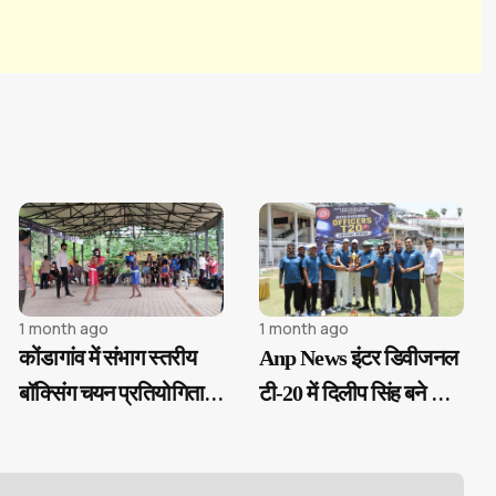
1 month ago
1 month ago
कोंडागांव में संभाग स्तरीय
Anp News इंटर डिवीजनल
बॉक्सिंग चयन प्रतियोगिता
टी-20 में दिलीप सिंह बने जीत
संपन्न, 42 खिलाड़ियों का
के हीरो, ‘मैन ऑफ द मैच’ से
हुआ चयन
सम्मानित