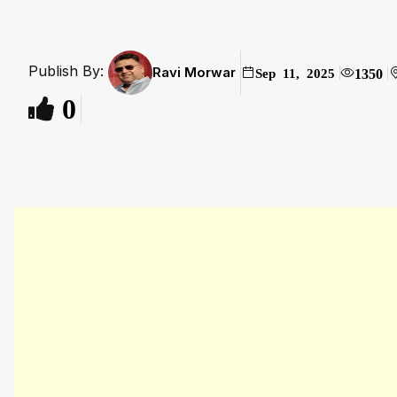
Publish By:
Ravi Morwar
1350
Sep 11, 2025
0