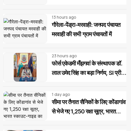
13 hours ago
गौरेला-पेंड्रा-मरवाही: जनपद पंचायत
मरवाही की सभी ग्राम पंचायतों में
23 hours ago
फोर्स एकेडमी मँझगवां के संस्थापक डॉ.
लाल उमेद सिंह का बड़ा निर्णय, SI प्री
परीक्षा उत्तीर्ण अभ्यर्थियों को मिलेगी
निःशुल्क कोचिंग और आवासीय सुविधा
1 day ago
सीमा पर तैनात सैनिकों के लिए कोंडागांव
से भेजे गए 1,250 रक्षा सूत्र, भारत
स्काउट-गाइड का देशभक्ति अभियान