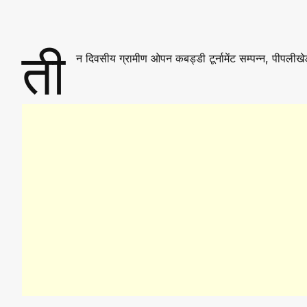
ती
न दिवसीय ग्रामीण ओपन कबड्डी टूर्नामेंट सम्पन्न, पीपलीखे