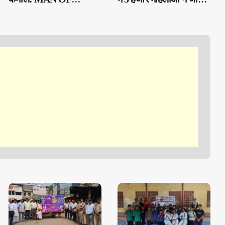
STEEL GYM की महिला
बचपन का सुनहरा सफर
खिलाड़ियों ने STATE
POWERLIFTING में
जीता GOLD, जिम बना
टैलेंट का HUB