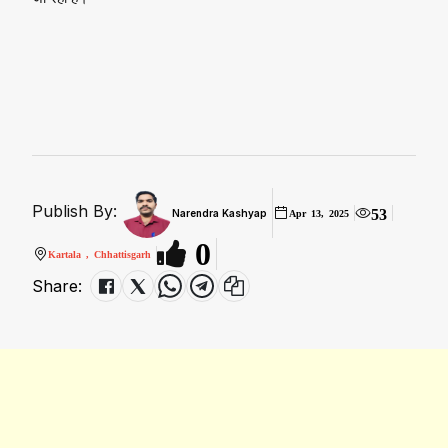
Publish By:
53
Narendra Kashyap
Apr 13, 2025
0
Kartala , Chhattisgarh
Share: