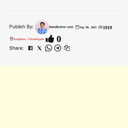
Publish By:
1919
Nandkishor soni
Sep 09, 2025
0
Katghora, Chhattisgarh
Share: