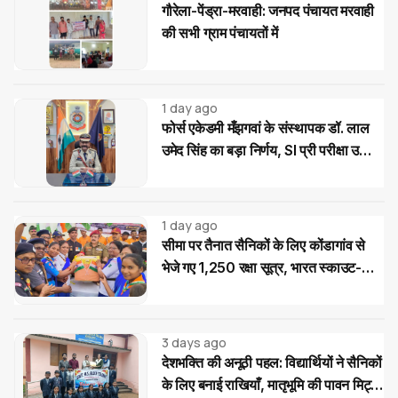
गौरेला-पेंड्रा-मरवाही: जनपद पंचायत मरवाही
की सभी ग्राम पंचायतों में
1 day ago
फोर्स एकेडमी मँझगवां के संस्थापक डॉ. लाल
उमेद सिंह का बड़ा निर्णय, SI प्री परीक्षा उत्तीर्ण
अभ्यर्थियों को मिलेगी निःशुल्क कोचिंग और
आवासीय सुविधा
1 day ago
सीमा पर तैनात सैनिकों के लिए कोंडागांव से
भेजे गए 1,250 रक्षा सूत्र, भारत स्काउट-
गाइड का देशभक्ति अभियान
3 days ago
देशभक्ति की अनूठी पहल: विद्यार्थियों ने सैनिकों
के लिए बनाई राखियाँ, मातृभूमि की पावन मिट्टी