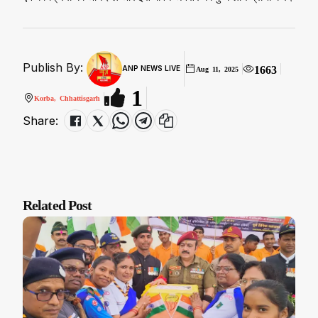
Publish By:
1663
ANP NEWS LIVE
Aug 11, 2025
1
Korba, Chhattisgarh
Share:
Related Post