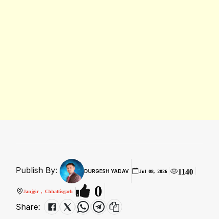
Publish By:
1140
DURGESH YADAV
Jul 08, 2026
0
Janjgir , Chhattisgarh
Share: