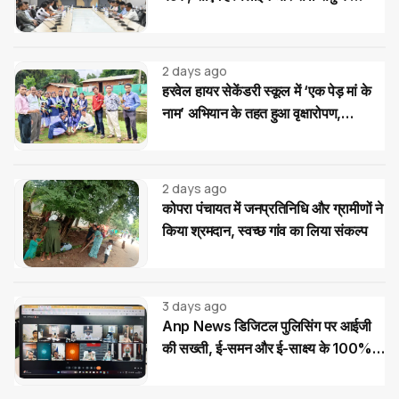
आवेदनों के त्वरित निराकरण के दिए निर्देश
2 days ago
हरवेल हायर सेकेंडरी स्कूल में ‘एक पेड़ मां के
नाम’ अभियान के तहत हुआ वृक्षारोपण,
विद्यार्थियों ने लिया पौधों की सुरक्षा का संकल्प
2 days ago
कोपरा पंचायत में जनप्रतिनिधि और ग्रामीणों ने
किया श्रमदान, स्वच्छ गांव का लिया संकल्प
3 days ago
Anp News डिजिटल पुलिसिंग पर आईजी
की सख्ती, ई-समन और ई-साक्ष्य के 100%
उपयोग के निर्देश