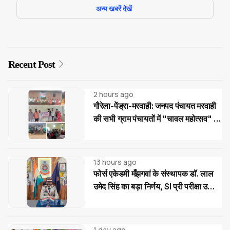
अन्य खबरें देखें
Recent Post
2 hours ago
गौरेला-पेंड्रा-मरवाही: जनपद पंचायत मरवाही
की सभी ग्राम पंचायतों में "चावल महोत्सव" के
साथ रोजगार एवं आवास दिवस का आयोजन
13 hours ago
फोर्स एकेडमी मँझगवां के संस्थापक डॉ. लाल
उमेद सिंह का बड़ा निर्णय, SI प्री परीक्षा उत्तीर्ण
अभ्यर्थियों को मिलेगी निःशुल्क कोचिंग और
आवासीय सुविधा
1 day ago