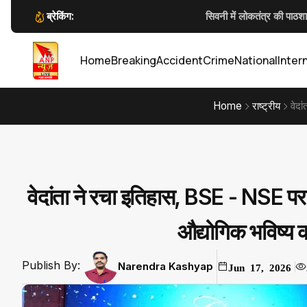
ब्रेकिंग:
सिवनी में लोकतंत्र की पाठशा
फोर्स एकेडमी मँझगवां के संस्थापक डॉ. लाल उमेद सिंह का बड़ा नि
Anp News डिजिटल पुलिसिंग पर आईजी 
गौरेला-पेंड्रा-मरवाही:
Home
Breaking
Accident
Crime
National
Inter
Home
राष्ट्रीय
वेदा
वेदांता ने रचा इतिहास, BSE - NSE पर
औद्योगिक भविष्य 
Publish By:
Narendra Kashyap
Jun 17, 2026