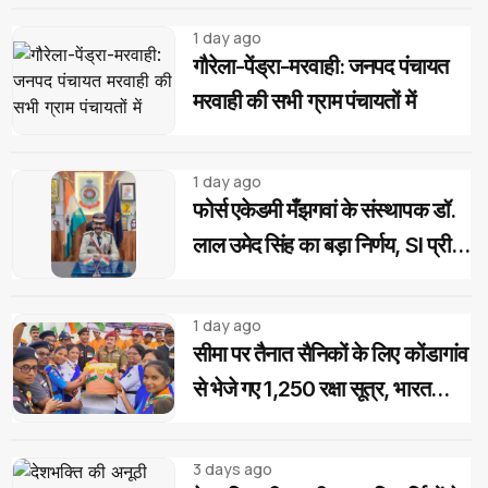
1 day ago
गौरेला-पेंड्रा-मरवाही: जनपद पंचायत
मरवाही की सभी ग्राम पंचायतों में
1 day ago
फोर्स एकेडमी मँझगवां के संस्थापक डॉ.
लाल उमेद सिंह का बड़ा निर्णय, SI प्री
परीक्षा उत्तीर्ण अभ्यर्थियों को मिलेगी
निःशुल्क कोचिंग और आवासीय सुविधा
1 day ago
सीमा पर तैनात सैनिकों के लिए कोंडागांव
से भेजे गए 1,250 रक्षा सूत्र, भारत
स्काउट-गाइड का देशभक्ति अभियान
3 days ago