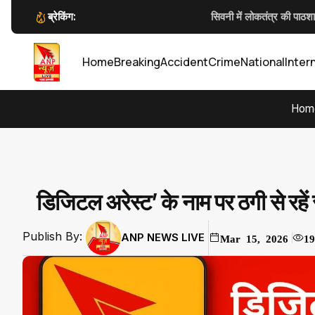
ब्रेकिंग:
सिवनी में लोकतंत्र की पाठशा
फोर्स एकेडमी मँझगवां के संस्थापक डॉ. लाल उमेद सिंह का बड़ा नि
Anp News डिजिटल पुलिसिंग पर आईजी 
गौरेला-पेंड्रा-मरवाही:
Home
Breaking
Accident
Crime
National
Inter
Hom
डिजिटल अरेस्ट’ के नाम पर ठगी से रह
Publish By:
ANP NEWS LIVE
Mar 15, 2026
19