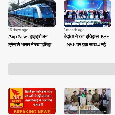
13 days ago
1 month ago
Anp News हाइड्रोजन
वेदांता ने रचा इतिहास, BSE
ट्रेन से भारत ने रचा इतिहास,
- NSE पर एक साथ 4 नई
1,200 किमी दौड़ी और बचाए
कंपनियां लिस्ट, भारत के
3,200 लीटर से ज्यादा डीज़ल
औद्योगिक भविष्य को मिलेगी
नई उड़ान