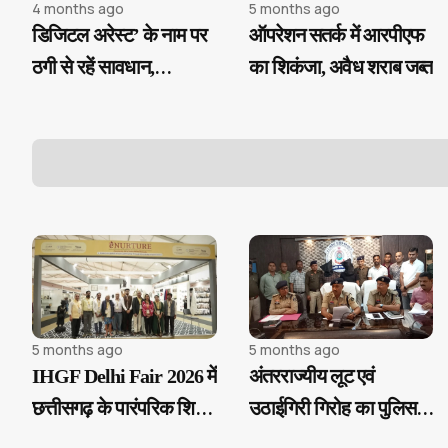
4 months ago
5 months ago
डिजिटल अरेस्ट’ के नाम पर
ऑपरेशन सतर्क में आरपीएफ
ठगी से रहें सावधान,
का शिकंजा, अवैध शराब जब्त
आरबीआई ने जारी की
चेतावनी
5 months ago
5 months ago
IHGF Delhi Fair 2026 में
अंतरराज्यीय लूट एवं
छत्तीसगढ़ के पारंपरिक शिल्प
उठाईगिरी गिरोह का पुलिस ने
की दिखी विशेष झलक
किया पर्दाफाश...