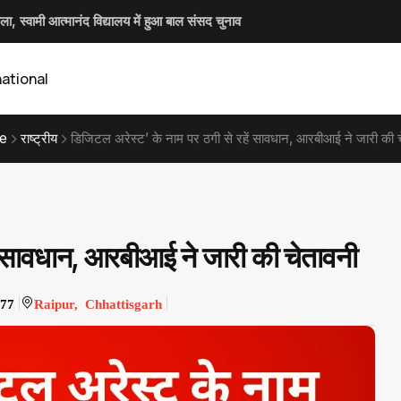
ला, स्वामी आत्मानंद विद्यालय में हुआ बाल संसद चुनाव
र्णय, SI प्री परीक्षा उत्तीर्ण अभ्यर्थियों को मिलेगी निःशुल्क कोचिंग और आवासीय सुविधा
की सख्ती, ई-समन और ई-साक्ष्य के 100% उपयोग के निर्देश
 जनपद पंचायत मरवाही की सभी ग्राम पंचायतों में
national
e
राष्ट्रीय
डिजिटल अरेस्ट’ के नाम पर ठगी से रहें सावधान, आरबीआई ने जारी की च
ें सावधान, आरबीआई ने जारी की चेतावनी
77
Raipur, Chhattisgarh