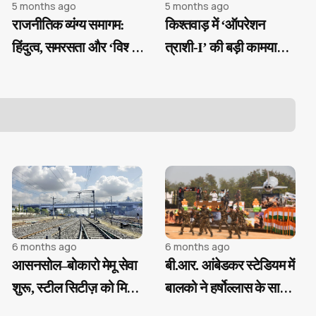
5 months ago
5 months ago
राजनीतिक व्यंग्य समागम:
किश्तवाड़ में ‘ऑपरेशन
हिंदुत्व, समरसता और ‘विश्व
त्राशी-I’ की बड़ी कामयाबी,
गुरु’ पर तीखे सवाल
मुठभेड़ में दो आतंकी ढेर
6 months ago
6 months ago
आसनसोल–बोकारो मेमू सेवा
बी.आर. आंबेडकर स्टेडियम में
शुरू, स्टील सिटीज़ को मिली
बालको ने हर्षोल्लास के साथ
नई रफ्तार
मनाया 77वां गणतंत्र दिवस