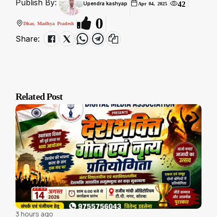
Publish By:
42
Upendra kashyap
Apr 04, 2025
0
Dhar, Madhya Pradesh
Share:
Related Post
3 hours ago