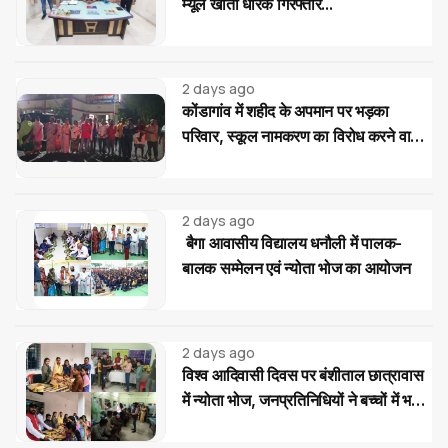
म्यूल खाता धारक गिरफ्तार...
2 days ago
कोंडागांव में शहीद के अपमान पर भड़का
परिवार, स्कूल नामकरण का विरोध करने वालों
पर सख्त कार्रवाई की मांग
2 days ago
बैगा आवासीय विद्यालय धनौली में पालक-
बालक सम्मेलन एवं न्योता भोज का आयोजन
2 days ago
विश्व आदिवासी दिवस पर बंशीताल छात्रावास
में न्योता भोज, जनप्रतिनिधियों ने बच्चों में भरी
नई ऊर्जा