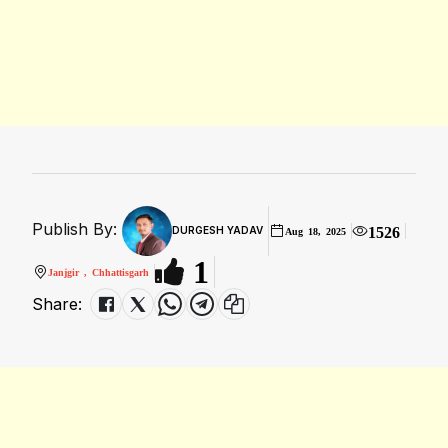
Publish By:
1526
DURGESH YADAV
Aug 18, 2025
1
Janjgir , Chhattisgarh
Share: