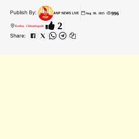
Publish By:
996
ANP NEWS LIVE
Aug 30, 2025
2
Korba, Chhattisgarh
Share: