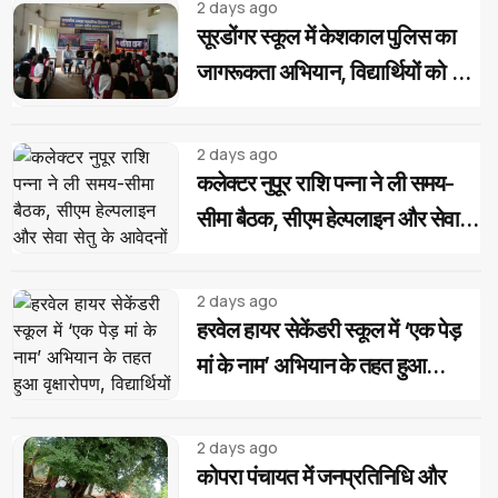
2 days ago
सूरडोंगर स्कूल में केशकाल पुलिस का
जागरूकता अभियान, विद्यार्थियों को दिए
साइबर और यातायात सुरक्षा के टिप्स
2 days ago
कलेक्टर नुपूर राशि पन्ना ने ली समय-
सीमा बैठक, सीएम हेल्पलाइन और सेवा
सेतु के आवेदनों के त्वरित निराकरण के
दिए निर्देश
2 days ago
हरवेल हायर सेकेंडरी स्कूल में ‘एक पेड़
मां के नाम’ अभियान के तहत हुआ
वृक्षारोपण, विद्यार्थियों ने लिया पौधों की
सुरक्षा का संकल्प
2 days ago
कोपरा पंचायत में जनप्रतिनिधि और