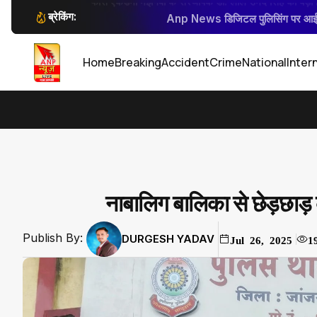
ब्रेकिंग:
Anp News डिजिटल पुलिसिंग पर आईजी 
सार्वजनिक स्थान पर नकली पिस्टल एवं तल
कलेक्टर जन्मेजय महोबे
कलेक्टर जन्मेजय 
Home
Breaking
Accident
Crime
National
Inter
नाबालिग बालिका से छेड़छाड़ 
Publish By:
DURGESH YADAV
Jul 26, 2025
1