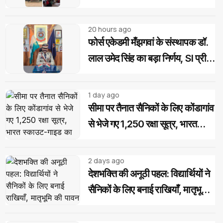
"चावल महोत्सव" के साथ रोजगार एवं
आवास दिवस का आयोजन
20 hours ago
फोर्स एकेडमी मँझगवां के संस्थापक डॉ.
लाल उमेद सिंह का बड़ा निर्णय, SI प्री
परीक्षा उत्तीर्ण अभ्यर्थियों को मिलेगी
निःशुल्क कोचिंग और आवासीय सुविधा
1 day ago
सीमा पर तैनात सैनिकों के लिए कोंडागांव
से भेजे गए 1,250 रक्षा सूत्र, भारत
स्काउट-गाइड का देशभक्ति अभियान
2 days ago
देशभक्ति की अनूठी पहल: विद्यार्थियों ने
सैनिकों के लिए बनाई राखियाँ, मातृभूमि
की पावन मिट्टी की भेंट