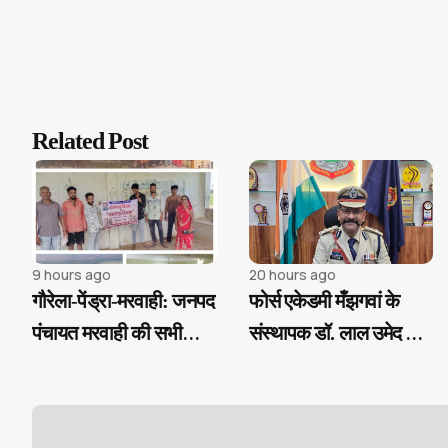
Related Post
9 hours ago
20 hours ago
गौरेला-पेंड्रा-मरवाही: जनपद
फोर्स एकेडमी मँझगवां के
पंचायत मरवाही की सभी
संस्थापक डॉ. लाल उमेद सिंह
ग्राम पंचायतों में "चावल
का बड़ा निर्णय, SI प्री परीक्षा
महोत्सव" के साथ रोजगार
उत्तीर्ण अभ्यर्थियों को मिलेगी
एवं आवास दिवस का
निःशुल्क कोचिंग और