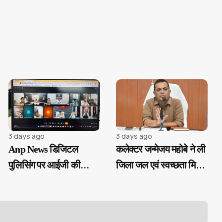
3 days ago
3 days ago
Anp News डिजिटल
कलेक्टर जन्मेजय महोबे ने ली
पुलिसिंग पर आईजी की
जिला जल एवं स्वच्छता मिशन
सख्ती, ई-समन और ई-साक्ष्य
की बैठक...
के 100% उपयोग के निर्देश