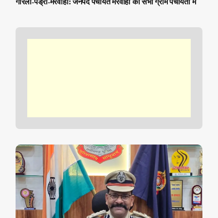
गौरेला-पेंड्रा-मरवाही: जनपद पंचायत मरवाही की सभी ग्राम पंचायतों में