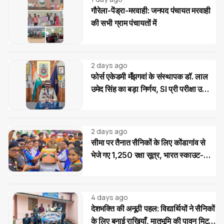
गौरेला-पेंड्रा-मरवाही: जनपद पंचायत मरवाही
की सभी ग्राम पंचायतों में
2 days ago
फोर्स एकेडमी मँझगवां के संस्थापक डॉ. लाल
उमेद सिंह का बड़ा निर्णय, SI प्री परीक्षा उत्तीर्ण
अभ्यर्थियों को मिलेगी निःशुल्क कोचिंग और
आवासीय सुविधा
2 days ago
सीमा पर तैनात सैनिकों के लिए कोंडागांव से
भेजे गए 1,250 रक्षा सूत्र, भारत स्काउट-
गाइड का देशभक्ति अभियान
4 days ago
देशभक्ति की अनूठी पहल: विद्यार्थियों ने सैनिकों
के लिए बनाई राखियाँ, मातृभूमि की पावन मिट्टी