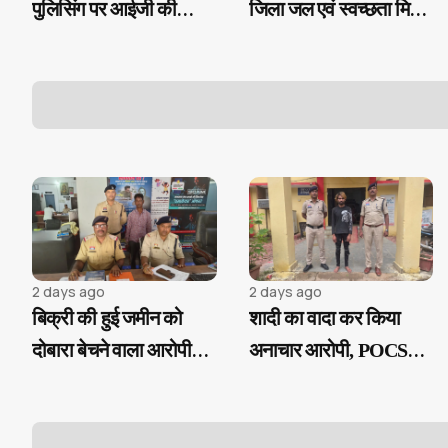
पुलिसिंग पर आईजी की
जिला जल एवं स्वच्छता मिशन
सख्ती, ई-समन और ई-साक्ष्य
की बैठक...
के 100% उपयोग के निर्देश
2 days ago
2 days ago
बिक्री की हुई जमीन को
शादी का वादा कर किया
दोबारा बेचने वाला आरोपी
अनाचार आरोपी, POCSO
गिरफ्तार...
एक्ट के तहत गिरफ्तार...