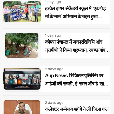
1 day ago
हरवेल हायर सेकेंडरी स्कूल में ‘एक पेड़
मां के नाम’ अभियान के तहत हुआ
वृक्षारोपण, विद्यार्थियों ने लिया पौधों की
सुरक्षा का संकल्प
1 day ago
कोपरा पंचायत में जनप्रतिनिधि और
ग्रामीणों ने किया श्रमदान, स्वच्छ गांव
का लिया संकल्प
2 days ago
Anp News डिजिटल पुलिसिंग पर
आईजी की सख्ती, ई-समन और ई-साक्ष्य
के 100% उपयोग के निर्देश
2 days ago
कलेक्टर जन्मेजय महोबे ने ली जिला जल