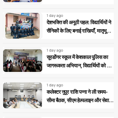
स्काउट-गाइड का देशभक्ति अभियान
1 day ago
देशभक्ति की अनूठी पहल: विद्यार्थियों ने
सैनिकों के लिए बनाई राखियाँ, मातृभूमि
की पावन मिट्टी की भेंट
1 day ago
सूरडोंगर स्कूल में केशकाल पुलिस का
जागरूकता अभियान, विद्यार्थियों को दिए
साइबर और यातायात सुरक्षा के टिप्स
1 day ago
कलेक्टर नुपूर राशि पन्ना ने ली समय-
सीमा बैठक, सीएम हेल्पलाइन और सेवा
सेतु के आवेदनों के त्वरित निराकरण के
दिए निर्देश