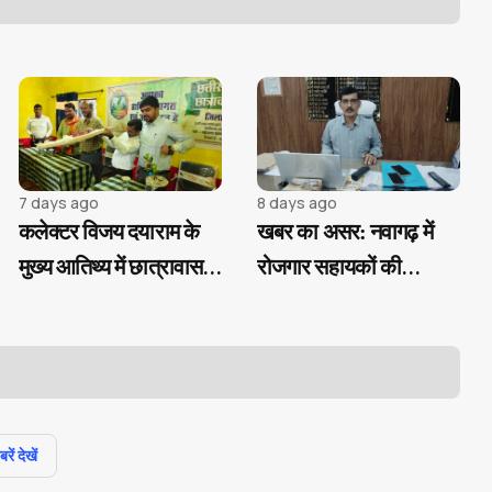
7 days ago
8 days ago
कलेक्टर विजय दयाराम के
खबर का असर: नवागढ़ में
मुख्य आतिथ्य में छात्रावास
रोजगार सहायकों की
अधीक्षक संघ ने मनाया
अनियमितताओं पर CEO
स्थापना दिवस, आदिवासी
सख्त, जांच के आदेश और
बच्चों को वितरित की
नोटिस जारी करने की तैयारी
शैक्षणिक सामग्री
ें देखें