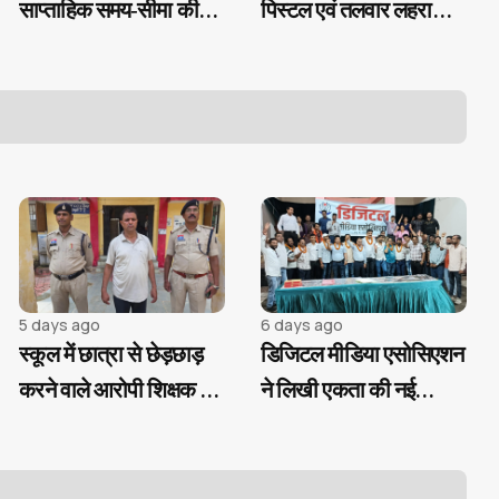
साप्ताहिक समय-सीमा की
पिस्टल एवं तलवार लहराकर
बैठक
लोगों में दहशत फैलाने वाले
02 आरोपी गिरफ्तार...
5 days ago
6 days ago
स्कूल में छात्रा से छेड़छाड़
डिजिटल मीडिया एसोसिएशन
करने वाले आरोपी शिक्षक चंद
ने लिखी एकता की नई
घंटों में गिरफ्तार...
कहानी, मनोज मिश्रा के
हाथों में संगठन की कमान