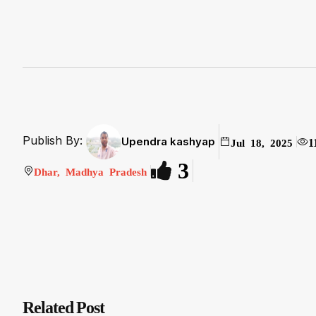
Publish By:
Upendra kashyap
1
Jul 18, 2025
3
Dhar, Madhya Pradesh
Related Post