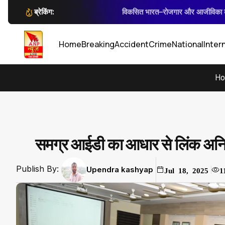
ब्रेकिंग:
विकसित भारत–रोजगार और आजीविका के ल
सिवनी में लोकतंत्र की पाठशा
कलेक्टर जन्मेजय महोबे ने ए
गौरेला-पेंड्रा-मरवाही:
Home
Breaking
Accident
Crime
National
Inter
H
समग्र आईडी का आधार से लिंक अनिवा
Publish By:
Upendra kashyap
Jul 18, 2025
1