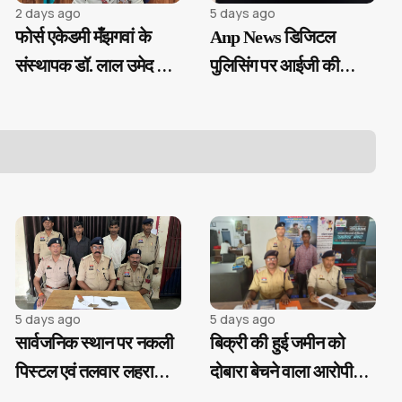
2 days ago
5 days ago
फोर्स एकेडमी मँझगवां के
Anp News डिजिटल
संस्थापक डॉ. लाल उमेद सिंह
पुलिसिंग पर आईजी की
का बड़ा निर्णय, SI प्री परीक्षा
सख्ती, ई-समन और ई-साक्ष्य
उत्तीर्ण अभ्यर्थियों को मिलेगी
के 100% उपयोग के निर्देश
निःशुल्क कोचिंग और
आवासीय सुविधा
5 days ago
5 days ago
सार्वजनिक स्थान पर नकली
बिक्री की हुई जमीन को
पिस्टल एवं तलवार लहराकर
दोबारा बेचने वाला आरोपी
लोगों में दहशत फैलाने वाले
गिरफ्तार...