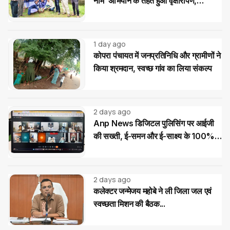
नाम’ अभियान के तहत हुआ वृक्षारोपण,
विद्यार्थियों ने लिया पौधों की सुरक्षा का संकल्प
1 day ago
कोपरा पंचायत में जनप्रतिनिधि और ग्रामीणों ने
किया श्रमदान, स्वच्छ गांव का लिया संकल्प
2 days ago
Anp News डिजिटल पुलिसिंग पर आईजी
की सख्ती, ई-समन और ई-साक्ष्य के 100%
उपयोग के निर्देश
2 days ago
कलेक्टर जन्मेजय महोबे ने ली जिला जल एवं
स्वच्छता मिशन की बैठक...