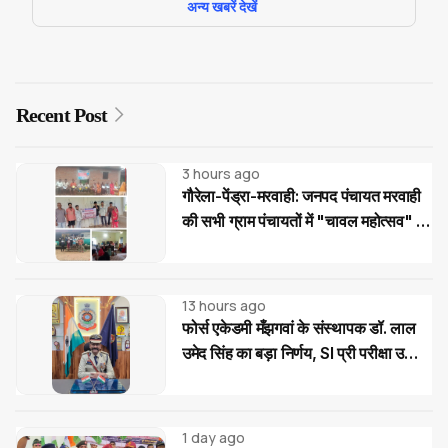
अन्य खबरें देखें
Recent Post
3 hours ago
गौरेला-पेंड्रा-मरवाही: जनपद पंचायत मरवाही
की सभी ग्राम पंचायतों में "चावल महोत्सव" के
साथ रोजगार एवं आवास दिवस का आयोजन
13 hours ago
फोर्स एकेडमी मँझगवां के संस्थापक डॉ. लाल
उमेद सिंह का बड़ा निर्णय, SI प्री परीक्षा उत्तीर्ण
अभ्यर्थियों को मिलेगी निःशुल्क कोचिंग और
आवासीय सुविधा
1 day ago