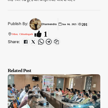
Publish By:
201
Dharmendra
Jun 04, 2025
1
Other, Chhattisgarh
Share:
Related Post