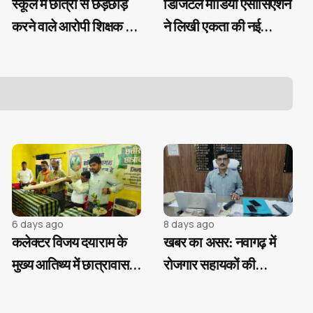
स्कूल में छात्रा से छेड़छाड़
डिजिटल मीडिया एसोसिएशन
करने वाले आरोपी शिक्षक चंद
ने लिखी एकता की नई
घंटों में गिरफ्तार...
कहानी, मनोज मिश्रा के
हाथों में संगठन की कमान
6 days ago
8 days ago
कलेक्टर विजय दयाराम के
खबर का असर: नवागढ़ में
मुख्य आतिथ्य में छात्रावास
रोजगार सहायकों की
अधीक्षक संघ ने मनाया
अनियमितताओं पर CEO
स्थापना दिवस, आदिवासी
सख्त, जांच के आदेश और