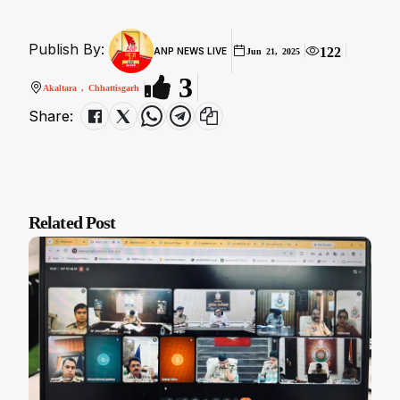
Publish By:
122
ANP NEWS LIVE
Jun 21, 2025
3
Akaltara , Chhattisgarh
Share:
Related Post