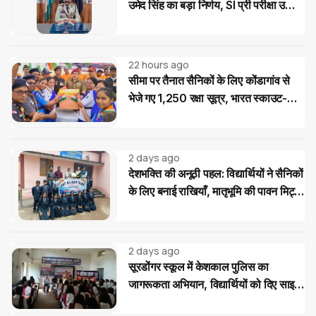
उमेद सिंह का बड़ा निर्णय, SI प्री परीक्षा उत्तीर्ण
अभ्यर्थियों को मिलेगी निःशुल्क कोचिंग और
आवासीय सुविधा
22 hours ago
सीमा पर तैनात सैनिकों के लिए कोंडागांव से
भेजे गए 1,250 रक्षा सूत्र, भारत स्काउट-
गाइड का देशभक्ति अभियान
2 days ago
देशभक्ति की अनूठी पहल: विद्यार्थियों ने सैनिकों
के लिए बनाई राखियाँ, मातृभूमि की पावन मिट्टी
की भेंट
2 days ago
सूरडोंगर स्कूल में केशकाल पुलिस का
जागरूकता अभियान, विद्यार्थियों को दिए साइबर
और यातायात सुरक्षा के टिप्स