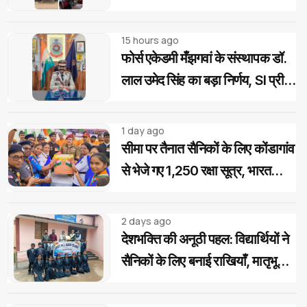
"चावल महोत्सव" के साथ रोजगार एवं
आवास दिवस का आयोजन
15 hours ago
फोर्स एकेडमी मँझगवां के संस्थापक डॉ.
लाल उमेद सिंह का बड़ा निर्णय, SI प्री
परीक्षा उत्तीर्ण अभ्यर्थियों को मिलेगी
निःशुल्क कोचिंग और आवासीय सुविधा
1 day ago
सीमा पर तैनात सैनिकों के लिए कोंडागांव
से भेजे गए 1,250 रक्षा सूत्र, भारत
स्काउट-गाइड का देशभक्ति अभियान
2 days ago
देशभक्ति की अनूठी पहल: विद्यार्थियों ने
सैनिकों के लिए बनाई राखियाँ, मातृभूमि
की पावन मिट्टी की भेंट