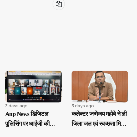
3 days ago
3 days ago
Anp News डिजिटल
कलेक्टर जन्मेजय महोबे ने ली
पुलिसिंग पर आईजी की
जिला जल एवं स्वच्छता मिशन
सख्ती, ई-समन और ई-साक्ष्य
की बैठक...