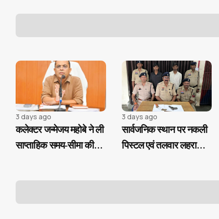
महोत्सव" के साथ रोजगार
उत्तीर्ण अभ्यर्थियों को मिलेगी
एवं आवास दिवस का
निःशुल्क कोचिंग और
आयोजन
आवासीय सुविधा
3 days ago
3 days ago
कलेक्टर जन्मेजय महोबे ने ली
सार्वजनिक स्थान पर नकली
साप्ताहिक समय-सीमा की
पिस्टल एवं तलवार लहराकर
बैठक
लोगों में दहशत फैलाने वाले
02 आरोपी गिरफ्तार...