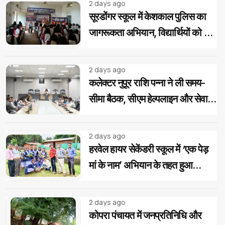
2 days ago
सूरडोंगर स्कूल में केशकाल पुलिस का
जागरूकता अभियान, विद्यार्थियों को दिए
साइबर और यातायात सुरक्षा के टिप्स
2 days ago
कलेक्टर नुपूर राशि पन्ना ने ली समय-
सीमा बैठक, सीएम हेल्पलाइन और सेवा
सेतु के आवेदनों के त्वरित निराकरण के
दिए निर्देश
2 days ago
हरवेल हायर सेकेंडरी स्कूल में ‘एक पेड़
मां के नाम’ अभियान के तहत हुआ
वृक्षारोपण, विद्यार्थियों ने लिया पौधों की
सुरक्षा का संकल्प
2 days ago
कोपरा पंचायत में जनप्रतिनिधि और