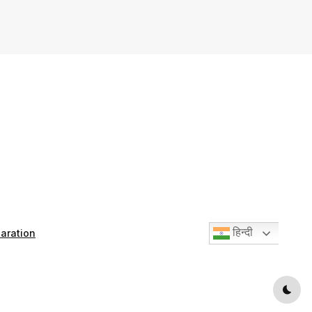
हिन्दी
aration
Dark