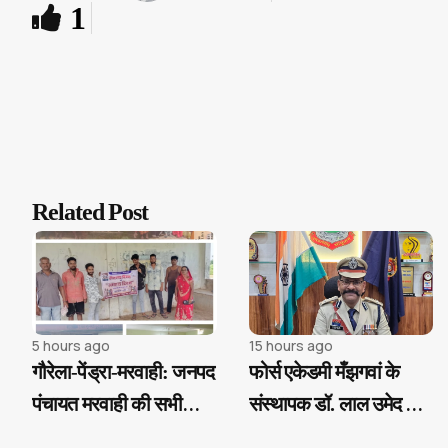
1
Related Post
5 hours ago
15 hours ago
गौरेला-पेंड्रा-मरवाही: जनपद
फोर्स एकेडमी मँझगवां के
पंचायत मरवाही की सभी
संस्थापक डॉ. लाल उमेद सिंह
ग्राम पंचायतों में "चावल
का बड़ा निर्णय, SI प्री परीक्षा