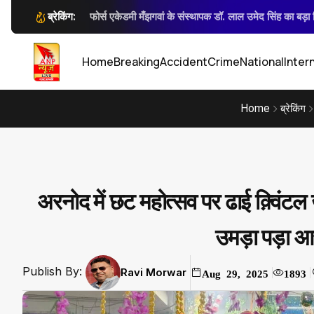
ब्रेकिंग:
फोर्स एकेडमी मँझगवां के संस्थापक डॉ. लाल उमेद सिंह का बड़ा नि
Anp News डिजिटल पुलिसिंग पर आईजी 
सार्वजनिक स्थान पर नकली पिस्टल एवं तल
कलेक्टर जन्मेजय महोबे
कलेक्टर जन्मेजय 
Home
Breaking
Accident
Crime
National
Inter
Home
ब्रेकिंग
अरनोद में छट महोत्सव पर ढाई क़्विंटल
उमड़ा पड़ा आ
Publish By:
Ravi Morwar
Aug 29, 2025
1893