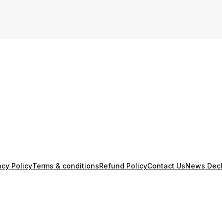
acy Policy
Terms & conditions
Refund Policy
Contact Us
News Decl