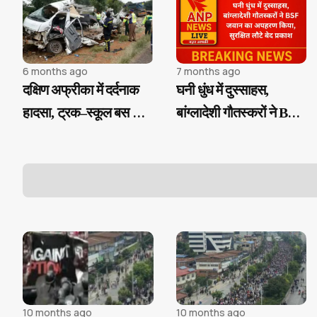
6 months ago
7 months ago
दक्षिण अफ्रीका में दर्दनाक
घनी धुंध में दुस्साहस,
हादसा, ट्रक–स्कूल बस की
बांग्लादेशी गौतस्करों ने BSF
भीषण टक्कर में 13 मासूमों
जवान का अपहरण किया,
की मौत
सुरक्षित लौटे बेद प्रकाश
10 months ago
10 months ago