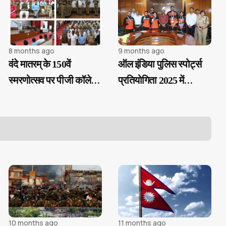
8 months ago
9 months ago
वंदे मातरम् के 150वें
ऑल इंडिया पुलिस स्पोर्ट्स
स्मरणोत्सव पर पीजी कॉलेज
प्रतियोगिता 2025 में
के ऑडोटोरियम में हुआ
मध्‍यप्रदेश पुलिस के
आयोजन
अधिकारियों ने जीते स्‍वर्ण,
रजत एवं कांस्‍य पदक
10 months ago
11 months ago