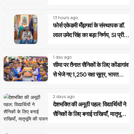
"चावल महोत्सव" के साथ रोजगार एवं
आवास दिवस का आयोजन
13 hours ago
फोर्स एकेडमी मँझगवां के संस्थापक डॉ.
लाल उमेद सिंह का बड़ा निर्णय, SI प्री
परीक्षा उत्तीर्ण अभ्यर्थियों को मिलेगी
निःशुल्क कोचिंग और आवासीय सुविधा
1 day ago
सीमा पर तैनात सैनिकों के लिए कोंडागांव
से भेजे गए 1,250 रक्षा सूत्र, भारत
स्काउट-गाइड का देशभक्ति अभियान
2 days ago
देशभक्ति की अनूठी पहल: विद्यार्थियों ने
सैनिकों के लिए बनाई राखियाँ, मातृभूमि
की पावन मिट्टी की भेंट