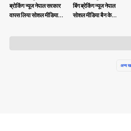
ब्रोकिंग न्यूज नेपाल सरकार
बिंग ब्रेकिंग न्यूज नेपाल
वापस लिया सोशल मीडिया
सोशल मीडिया बैन के
पर लगा बैन हिंसक प्रदर्शन में
खिलाफ आंदोलन में 4
20 की मौत, 300 से ज्यादा
पत्रकार घायल इलाज जारी
घायल हुए थे
अन्य खबर