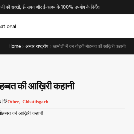
की सख्ती, ई-समन और ई-साक्ष्य के 100% उपयोग के निर्देश
वार लहराकर लोगों में दहशत फैलाने वाले 02 आरोपी गिरफ्तार...
 ने ली जिला जल एवं स्वच्छता मिशन की बैठक...
महोबे ने ली साप्ताहिक समय-सीमा की बैठक
national
Home
अन्तर राष्ट्रीय
खामोशी में दम तोड़ती मोहब्बत की आख़िरी कहानी
मोहब्बत की आख़िरी कहानी
4
Other, Chhattisgarh