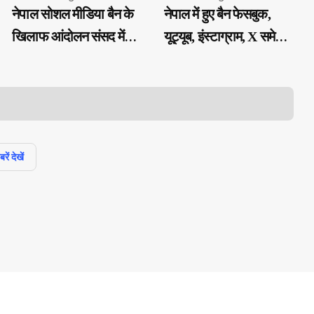
नेपाल सोशल मीडिया बैन के
नेपाल में हुए बैन फेसबुक,
खिलाफ आंदोलन संसद में
यूट्यूब, इंस्टाग्राम, X समेत
घुसे प्रदर्शनकारी, अब तक
26 सोशल मीडिया प्लेटफॉर्म्स
10 की मौत 100 से अधिक
को किया बैन
लोग घायल
ें देखें