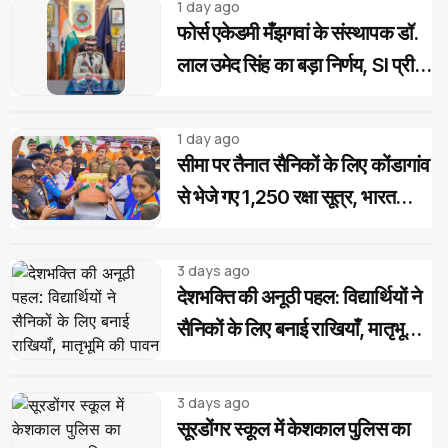
1 day ago
फोर्स एकेडमी मँझगवां के संस्थापक डॉ.
लाल उमेद सिंह का बड़ा निर्णय, SI प्री
परीक्षा उत्तीर्ण अभ्यर्थियों को मिलेगी
निःशुल्क कोचिंग और आवासीय सुविधा
1 day ago
सीमा पर तैनात सैनिकों के लिए कोंडागांव
से भेजे गए 1,250 रक्षा सूत्र, भारत
स्काउट-गाइड का देशभक्ति अभियान
3 days ago
देशभक्ति की अनूठी पहल: विद्यार्थियों ने
सैनिकों के लिए बनाई राखियाँ, मातृभूमि
की पावन मिट्टी की भेंट
3 days ago
सूरडोंगर स्कूल में केशकाल पुलिस का