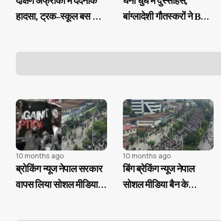
दक्षिण अफ्रीका में दर्दनाक
घनी धुंध में दुस्साहस,
हादसा, ट्रक–स्कूल बस की
बांग्लादेशी गौतस्करों ने BSF
भीषण टक्कर में 13 मासूमों
जवान का अपहरण किया,
की मौत
सुरक्षित लौटे बेद प्रकाश
10 months ago
10 months ago
ब्रोकिंग न्यूज नेपाल सरकार
बिंग ब्रेकिंग न्यूज नेपाल
वापस लिया सोशल मीडिया
सोशल मीडिया बैन के
पर लगा बैन हिंसक प्रदर्शन में
खिलाफ आंदोलन में 4
20 की मौत, 300 से ज्यादा
पत्रकार घायल इलाज जारी