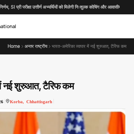
र्णय, SI प्री परीक्षा उत्तीर्ण अभ्यर्थियों को मिलेगी निःशुल्क कोचिंग और आवासीय सुविधा
की सख्ती, ई-समन और ई-साक्ष्य के 100% उपयोग के निर्देश
 ने ली जिला जल एवं स्वच्छता मिशन की बैठक...
महोबे ने ली साप्ताहिक समय-सीमा की बैठक
national
Home
अन्तर राष्ट्रीय
भारत-अमेरिका व्यापार में नई शुरुआत, टैरिफ कम
में नई शुरुआत, टैरिफ कम
26
Korba, Chhattisgarh