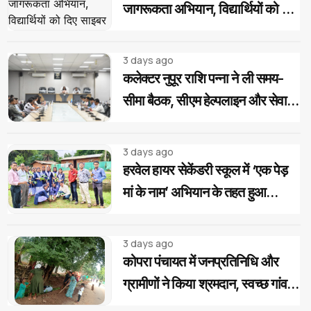
जागरूकता अभियान, विद्यार्थियों को दिए
साइबर और यातायात सुरक्षा के टिप्स
3 days ago
कलेक्टर नुपूर राशि पन्ना ने ली समय-
सीमा बैठक, सीएम हेल्पलाइन और सेवा
सेतु के आवेदनों के त्वरित निराकरण के
दिए निर्देश
3 days ago
हरवेल हायर सेकेंडरी स्कूल में ‘एक पेड़
मां के नाम’ अभियान के तहत हुआ
वृक्षारोपण, विद्यार्थियों ने लिया पौधों की
सुरक्षा का संकल्प
3 days ago
कोपरा पंचायत में जनप्रतिनिधि और
ग्रामीणों ने किया श्रमदान, स्वच्छ गांव
का लिया संकल्प