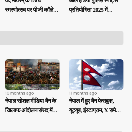
वंदे मातरम् के 150वें
ऑल इंडिया पुलिस स्पोर्ट्स
स्मरणोत्सव पर पीजी कॉलेज
प्रतियोगिता 2025 में
के ऑडोटोरियम में हुआ
मध्‍यप्रदेश पुलिस के
आयोजन
अधिकारियों ने जीते स्‍वर्ण,
रजत एवं कांस्‍य पदक
10 months ago
11 months ago
नेपाल सोशल मीडिया बैन के
नेपाल में हुए बैन फेसबुक,
खिलाफ आंदोलन संसद में
यूट्यूब, इंस्टाग्राम, X समेत
घुसे प्रदर्शनकारी, अब तक
26 सोशल मीडिया प्लेटफॉर्म्स
10 की मौत 100 से अधिक
को किया बैन