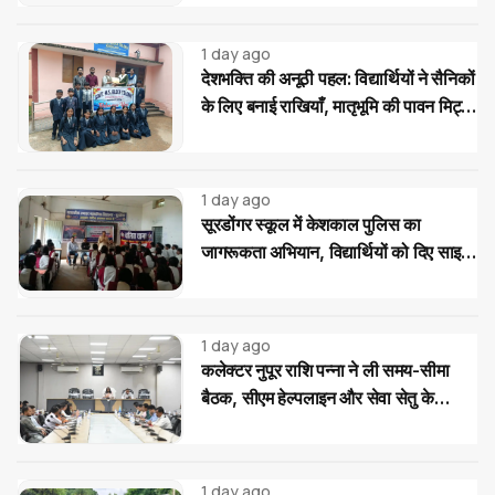
1 day ago
देशभक्ति की अनूठी पहल: विद्यार्थियों ने सैनिकों
के लिए बनाई राखियाँ, मातृभूमि की पावन मिट्टी
की भेंट
1 day ago
सूरडोंगर स्कूल में केशकाल पुलिस का
जागरूकता अभियान, विद्यार्थियों को दिए साइबर
और यातायात सुरक्षा के टिप्स
1 day ago
कलेक्टर नुपूर राशि पन्ना ने ली समय-सीमा
बैठक, सीएम हेल्पलाइन और सेवा सेतु के
आवेदनों के त्वरित निराकरण के दिए निर्देश
1 day ago