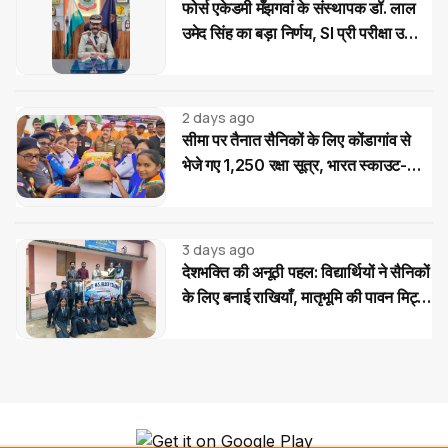
फोर्स एकेडमी मँझगवां के संस्थापक डॉ. लाल
उमेद सिंह का बड़ा निर्णय, SI प्री परीक्षा उत्तीर्ण
अभ्यर्थियों को मिलेगी निःशुल्क कोचिंग और
आवासीय सुविधा
2 days ago
सीमा पर तैनात सैनिकों के लिए कोंडागांव से
भेजे गए 1,250 रक्षा सूत्र, भारत स्काउट-
गाइड का देशभक्ति अभियान
3 days ago
देशभक्ति की अनूठी पहल: विद्यार्थियों ने सैनिकों
के लिए बनाई राखियाँ, मातृभूमि की पावन मिट्टी
की भेंट