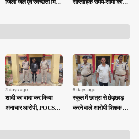
जिला जल एवं स्वच्छता मिशन
साप्ताहिक समय-सीमा की
की बैठक...
बैठक
3 days ago
6 days ago
शादी का वादा कर किया
स्कूल में छात्रा से छेड़छाड़
अनाचार आरोपी, POCSO
करने वाले आरोपी शिक्षक चंद
एक्ट के तहत गिरफ्तार...
घंटों में गिरफ्तार...