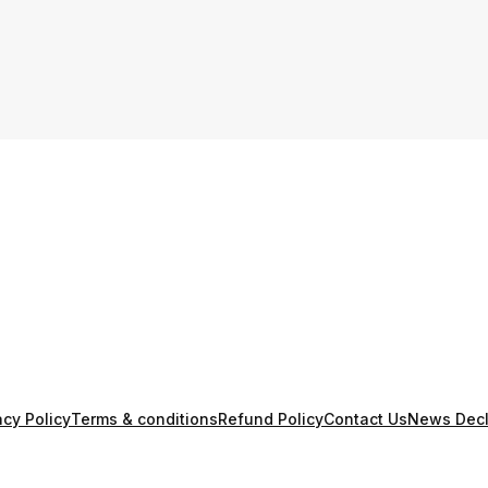
acy Policy
Terms & conditions
Refund Policy
Contact Us
News Decl