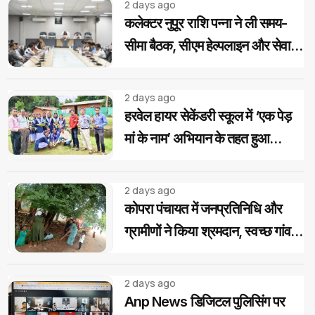
2 days ago
कलेक्टर नुपूर राशि पन्ना ने ली समय-
सीमा बैठक, सीएम हेल्पलाइन और सेवा
सेतु के आवेदनों के त्वरित निराकरण के
दिए निर्देश
2 days ago
हरवेल हायर सेकेंडरी स्कूल में ‘एक पेड़
मां के नाम’ अभियान के तहत हुआ
वृक्षारोपण, विद्यार्थियों ने लिया पौधों की
सुरक्षा का संकल्प
2 days ago
कोपरा पंचायत में जनप्रतिनिधि और
ग्रामीणों ने किया श्रमदान, स्वच्छ गांव
का लिया संकल्प
2 days ago
Anp News डिजिटल पुलिसिंग पर