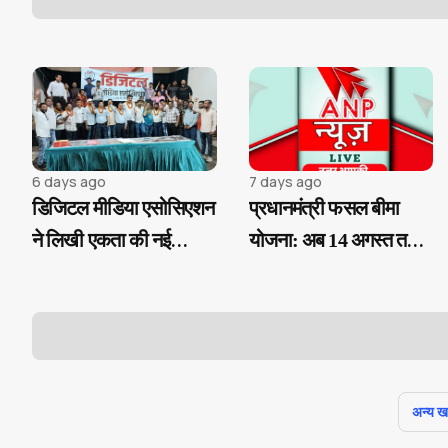
6 days ago
7 days ago
डिजिटल मीडिया एसोसिएशन
प्रधानमंत्री फसल बीमा
ने लिखी एकता की नई
योजना: अब 14 अगस्त तक
कहानी, मनोज मिश्रा के
करा सकेंगे फसल बीमा
हाथों में संगठन की कमान
पंजीयन...
अन्य खबर