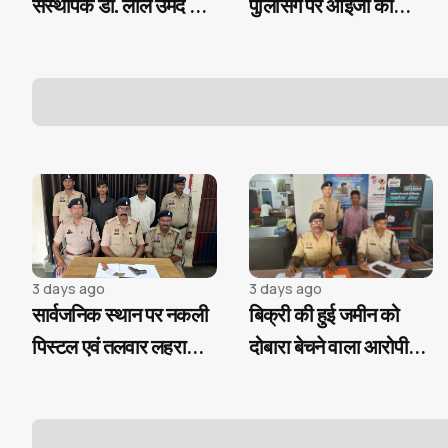
संस्थापक डॉ. लाल उमेद सिंह
पुलिसिंग पर आईजी की
का बड़ा निर्णय, SI प्री परीक्षा
सख्ती, ई-समन और ई-साक्ष्य
उत्तीर्ण अभ्यर्थियों को मिलेगी
के 100% उपयोग के निर्देश
निःशुल्क कोचिंग और
आवासीय सुविधा
3 days ago
3 days ago
सार्वजनिक स्थान पर नकली
बिक्री की हुई जमीन को
पिस्टल एवं तलवार लहराकर
दोबारा बेचने वाला आरोपी
लोगों में दहशत फैलाने वाले
गिरफ्तार...
02 आरोपी गिरफ्तार...