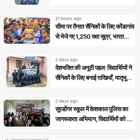
परीक्षा उत्तीर्ण अभ्यर्थियों को मिलेगी
निःशुल्क कोचिंग और आवासीय सुविधा
21 hours ago
सीमा पर तैनात सैनिकों के लिए कोंडागांव
से भेजे गए 1,250 रक्षा सूत्र, भारत
स्काउट-गाइड का देशभक्ति अभियान
2 days ago
देशभक्ति की अनूठी पहल: विद्यार्थियों ने
सैनिकों के लिए बनाई राखियाँ, मातृभूमि
की पावन मिट्टी की भेंट
2 days ago
सूरडोंगर स्कूल में केशकाल पुलिस का
जागरूकता अभियान, विद्यार्थियों को दिए
साइबर और यातायात सुरक्षा के टिप्स