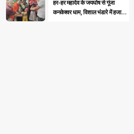
हर-हर महादेव के जयघोष से गूंजा
कनकेश्वर धाम, विशाल भंडारे में हजारों
शिवभक्तों ने ग्रहण किया महाप्रसाद