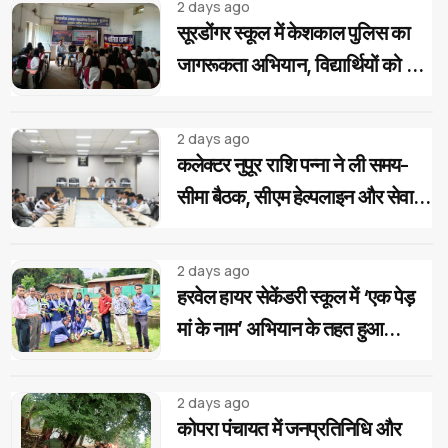
2 days ago
सूरडोंगर स्कूल में केशकाल पुलिस का
जागरूकता अभियान, विद्यार्थियों को दिए
साइबर और यातायात सुरक्षा के टिप्स
2 days ago
कलेक्टर नुपूर राशि पन्ना ने ली समय-
सीमा बैठक, सीएम हेल्पलाइन और सेवा
सेतु के आवेदनों के त्वरित निराकरण के
दिए निर्देश
2 days ago
हरवेल हायर सेकेंडरी स्कूल में ‘एक पेड़
मां के नाम’ अभियान के तहत हुआ
वृक्षारोपण, विद्यार्थियों ने लिया पौधों की
सुरक्षा का संकल्प
2 days ago
कोपरा पंचायत में जनप्रतिनिधि और