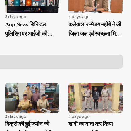
3 days ago
3 days ago
Anp News डिजिटल
कलेक्टर जन्मेजय महोबे ने ली
पुलिसिंग पर आईजी की
जिला जल एवं स्वच्छता मिशन
सख्ती, ई-समन और ई-साक्ष्य
की बैठक...
के 100% उपयोग के निर्देश
3 days ago
3 days ago
बिक्री की हुई जमीन को
शादी का वादा कर किया