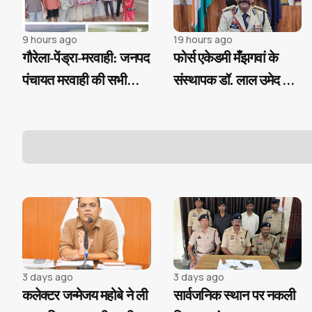
9 hours ago
19 hours ago
गौरेला-पेंड्रा-मरवाही: जनपद
फोर्स एकेडमी मँझगवां के
पंचायत मरवाही की सभी
संस्थापक डॉ. लाल उमेद सिंह
ग्राम पंचायतों में "चावल
का बड़ा निर्णय, SI प्री परीक्षा
महोत्सव" के साथ रोजगार
उत्तीर्ण अभ्यर्थियों को मिलेगी
एवं आवास दिवस का
निःशुल्क कोचिंग और
आयोजन
आवासीय सुविधा
3 days ago
3 days ago
कलेक्टर जन्मेजय महोबे ने ली
सार्वजनिक स्थान पर नकली