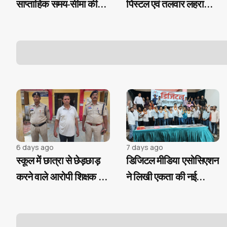
साप्ताहिक समय-सीमा की
पिस्टल एवं तलवार लहराकर
बैठक
लोगों में दहशत फैलाने वाले
02 आरोपी गिरफ्तार...
6 days ago
7 days ago
स्कूल में छात्रा से छेड़छाड़
डिजिटल मीडिया एसोसिएशन
करने वाले आरोपी शिक्षक चंद
ने लिखी एकता की नई
घंटों में गिरफ्तार...
कहानी, मनोज मिश्रा के
हाथों में संगठन की कमान