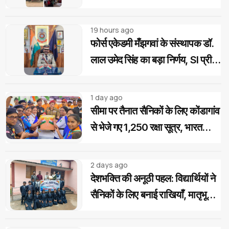
"चावल महोत्सव" के साथ रोजगार एवं
आवास दिवस का आयोजन
19 hours ago
फोर्स एकेडमी मँझगवां के संस्थापक डॉ.
लाल उमेद सिंह का बड़ा निर्णय, SI प्री
परीक्षा उत्तीर्ण अभ्यर्थियों को मिलेगी
निःशुल्क कोचिंग और आवासीय सुविधा
1 day ago
सीमा पर तैनात सैनिकों के लिए कोंडागांव
से भेजे गए 1,250 रक्षा सूत्र, भारत
स्काउट-गाइड का देशभक्ति अभियान
2 days ago
देशभक्ति की अनूठी पहल: विद्यार्थियों ने
सैनिकों के लिए बनाई राखियाँ, मातृभूमि
की पावन मिट्टी की भेंट